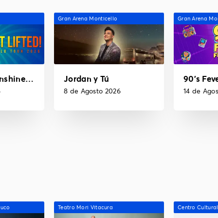
Gran Arena Monticello
Gran Arena Mon
KC and the Sunshine Band - Get Lifted
Jordan y Tú
90's Feve
6
8 de Agosto 2026
14 de Ago
auco
Teatro Mori Vitacura
Centro Cultura