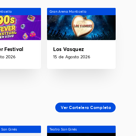
ticello
Gran Arena Monticello
r Festival
Los Vasquez
sto 2026
15 de Agosto 2026
l San Ginés
Teatro San Ginés