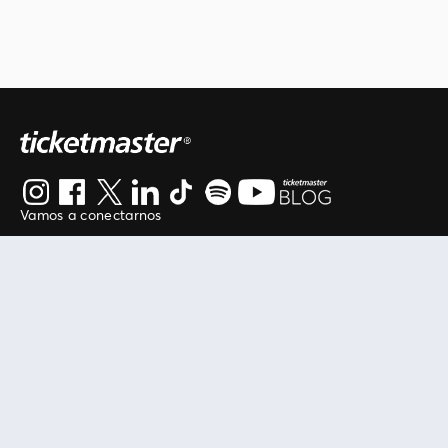
Vamos a conectarnos
Al continuar en está página, usted acuerda regirse por
nuestros
.
términos de uso
Enlaces útiles
Protegiendo tu experiencia
Mis entradas
Política de privacidad
Mi cuenta
Política de cookies
FAN Support
Término de Uso