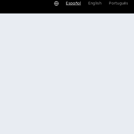
Español
English
Português