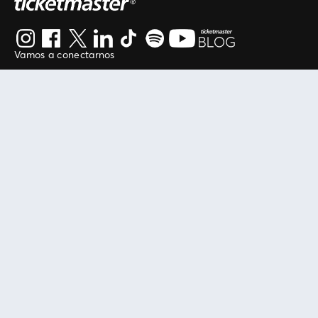
Vamos a conectarnos
Al continuar en está página, usted acuerda regirse por
nuestros
.
términos de uso
Enlaces útiles
Protegiendo tu experiencia
Mis entradas
Política de privacidad
Mi cuenta
Política de cookies
FAN Support
Término de Uso
Empresa
Ticketmaster Chile
Trabaja con Nosotros
Programa practicantes