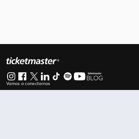
Vamos a conectarnos
Al continuar en está página, usted acuerda regirse por
nuestros
.
términos de uso
Enlaces útiles
Protegiendo tu experiencia
Mis entradas
Política de privacidad
Mi cuenta
Política de cookies