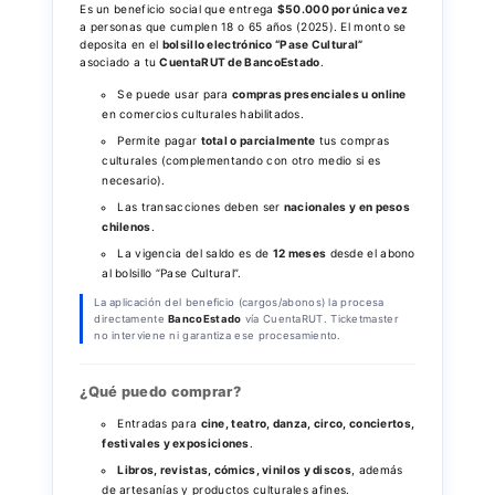
Es un beneficio social que entrega
$50.000 por única vez
a personas que cumplen 18 o 65 años (2025). El monto se
deposita en el
bolsillo electrónico “Pase Cultural”
asociado a tu
CuentaRUT de BancoEstado
.
Se puede usar para
compras presenciales u online
en comercios culturales habilitados.
Permite pagar
total o parcialmente
tus compras
culturales (complementando con otro medio si es
necesario).
Las transacciones deben ser
nacionales y en pesos
chilenos
.
La vigencia del saldo es de
12 meses
desde el abono
al bolsillo “Pase Cultural”.
La aplicación del beneficio (cargos/abonos) la procesa
directamente
BancoEstado
vía CuentaRUT. Ticketmaster
no interviene ni garantiza ese procesamiento.
¿Qué puedo comprar?
Entradas para
cine, teatro, danza, circo, conciertos,
festivales y exposiciones
.
Libros, revistas, cómics, vinilos y discos
, además
de artesanías y productos culturales afines.