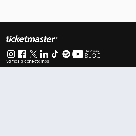
Vamos a conectarnos
Al continuar en está página, usted acuerda regirse por
nuestros
.
términos de uso
Enlaces útiles
Protegiendo tu experiencia
Mis entradas
Política de privacidad
Mi cuenta
Política de cookies
FAN Support
Término de Uso
Empresa