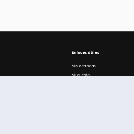
Enlaces útiles
Mis entradas
Mi cuenta
FAN Support
os
.
términos de uso