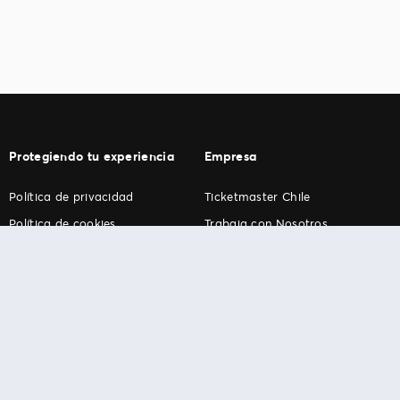
Protegiendo tu experiencia
Empresa
Política de privacidad
Ticketmaster Chile
Política de cookies
Trabaja con Nosotros
Término de Uso
Programa practicantes