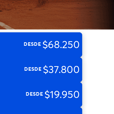
$68.250
DESDE
$37.800
DESDE
$19.950
DESDE