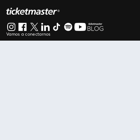
Vamos a conectarnos
Al continuar en está página, usted acuerda regirse por
nuestros
.
términos de uso
Enlaces útiles
Protegiendo tu experiencia
Mis entradas
Política de privacidad
Mi cuenta
Política de cookies
FAN Support
Término de Uso
Empresa
Ticketmaster Chile
Trabaja con Nosotros