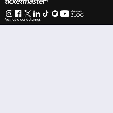
Vamos a conectarnos
Al continuar en está página, usted acuerda regirse por
nuestros
.
términos de uso
Enlaces útiles
Protegiendo tu experiencia
Mis entradas
Política de privacidad
Mi cuenta
Política de cookies
FAN Support
Término de Uso
Empresa
Ticketmaster Chile
Trabaja con Nosotros
Programa practicantes