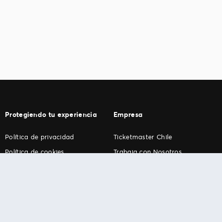
Protegiendo tu experiencia
Empresa
Política de privacidad
Ticketmaster Chile
Política de cookies
Trabaja con Nosotros
Término de Uso
Programa practicantes