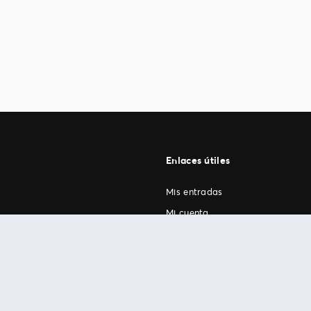
Enlaces útiles
Mis entradas
Mi cuenta
FAN Support
os
.
términos de uso