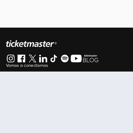
Vamos a conectarnos
Al continuar en está página, usted acuerda regirse por
nuestros
.
términos de uso
Enlaces útiles
Protegiendo tu experiencia
Mis entradas
Política de privacidad
Mi cuenta
Política de cookies
FAN Support
Término de Uso