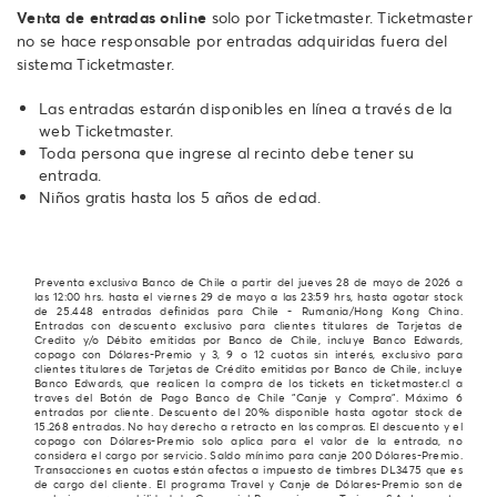
Venta de entradas online
solo por Ticketmaster. Ticketmaster
no se hace responsable por entradas adquiridas fuera del
sistema Ticketmaster.
Las entradas estarán disponibles en línea a través de la
web Ticketmaster.
Toda persona que ingrese al recinto debe tener su
entrada.
Niños gratis hasta los 5 años de edad.
Preventa exclusiva Banco de Chile a partir del jueves 28 de mayo de 2026 a
las 12:00 hrs. hasta el viernes 29 de mayo a las 23:59 hrs, hasta agotar stock
de 25.448 entradas definidas para Chile - Rumania/Hong Kong China.
Entradas con descuento exclusivo para clientes titulares de Tarjetas de
Credito y/o Débito emitidas por Banco de Chile, incluye Banco Edwards,
copago con Dólares-Premio y 3, 9 o 12 cuotas sin interés, exclusivo para
clientes titulares de Tarjetas de Crédito emitidas por Banco de Chile, incluye
Banco Edwards, que realicen la compra de los tickets en ticketmaster.cl a
traves del Botón de Pago Banco de Chile "Canje y Compra". Máximo 6
entradas por cliente. Descuento del 20% disponible hasta agotar stock de
15.268 entradas. No hay derecho a retracto en las compras. El descuento y el
copago con Dólares-Premio solo aplica para el valor de la entrada, no
considera el cargo por servicio. Saldo mínimo para canje 200 Dólares-Premio.
Transacciones en cuotas están afectas a impuesto de timbres DL3475 que es
de cargo del cliente. El programa Travel y Canje de Dólares-Premio son de