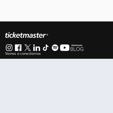
Vamos a conectarnos
Al continuar en está página, usted acuerda regirse por
nuestros
.
términos de uso
Enlaces útiles
Protegiendo tu experiencia
Mis entradas
Política de privacidad
Mi cuenta
Política de cookies
FAN Support
Término de Uso