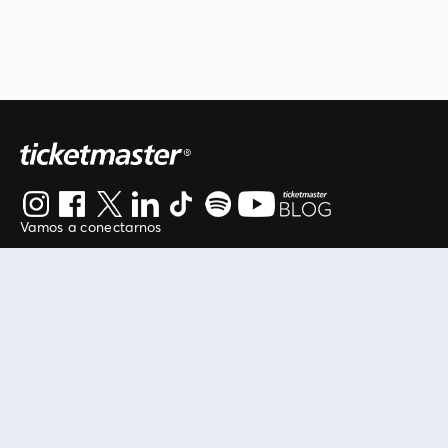
Vamos a conectarnos
Al continuar en está página, usted acuerda regirse por
nuestros
.
términos de uso
Enlaces útiles
Protegiendo tu experiencia
Mis entradas
Política de privacidad
Mi cuenta
Política de cookies
FAN Support
Término de Uso