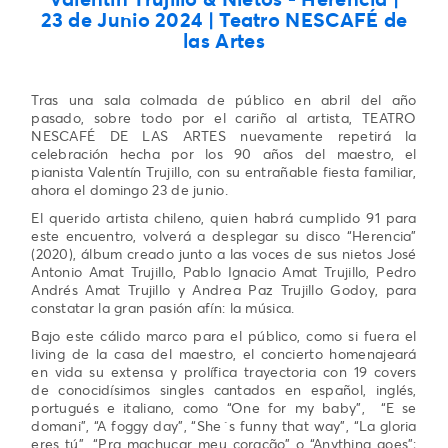
23 de Junio 2024 | Teatro NESCAFÉ de
las Artes
Tras una sala colmada de público en abril del año
pasado, sobre todo por el cariño al artista, TEATRO
NESCAFÉ DE LAS ARTES nuevamente repetirá la
celebración hecha por los 90 años del maestro, el
pianista Valentín Trujillo, con su entrañable fiesta familiar,
ahora el domingo 23 de junio.
El querido artista chileno, quien habrá cumplido 91 para
este encuentro, volverá a desplegar su disco “Herencia”
(2020), álbum creado junto a las voces de sus nietos José
Antonio Amat Trujillo, Pablo Ignacio Amat Trujillo, Pedro
Andrés Amat Trujillo y Andrea Paz Trujillo Godoy, para
constatar la gran pasión afín: la música.
Bajo este cálido marco para el público, como si fuera el
living de la casa del maestro, el concierto homenajeará
en vida su extensa y prolífica trayectoria con 19 covers
de conocidísimos singles cantados en español, inglés,
portugués e italiano, como “One for my baby”, “E se
domani”, “A foggy day”, “She´s funny that way”, “La gloria
eres tú”, “Pra machucar meu coração” o “Anything goes”;