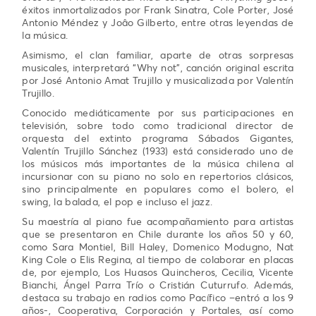
éxitos inmortalizados por Frank Sinatra, Cole Porter, José
Antonio Méndez y Joâo Gilberto, entre otras leyendas de
la música.
Asimismo, el clan familiar, aparte de otras sorpresas
musicales, interpretará “Why not”, canción original escrita
por José Antonio Amat Trujillo y musicalizada por Valentín
Trujillo.
Conocido mediáticamente por sus participaciones en
televisión, sobre todo como tradicional director de
orquesta del extinto programa Sábados Gigantes,
Valentín Trujillo Sánchez (1933) está considerado uno de
los músicos más importantes de la música chilena al
incursionar con su piano no solo en repertorios clásicos,
sino principalmente en populares como el bolero, el
swing, la balada, el pop e incluso el jazz.
Su maestría al piano fue acompañamiento para artistas
que se presentaron en Chile durante los años 50 y 60,
como Sara Montiel, Bill Haley, Domenico Modugno, Nat
King Cole o Elis Regina, al tiempo de colaborar en placas
de, por ejemplo, Los Huasos Quincheros, Cecilia, Vicente
Bianchi, Ángel Parra Trío o Cristián Cuturrufo. Además,
destaca su trabajo en radios como Pacífico –entró a los 9
años-, Cooperativa, Corporación y Portales, así como