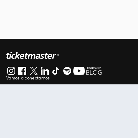
Vamos a conectarnos
Al continuar en está página, usted acuerda regirse por
nuestros
.
términos de uso
Enlaces útiles
Protegiendo tu experiencia
Mis entradas
Política de privacidad
Mi cuenta
Política de cookies