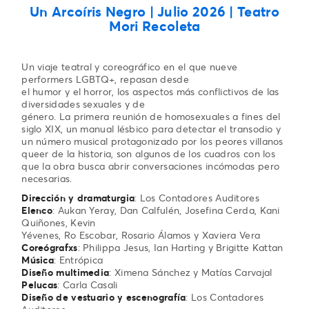
Un Arcoíris Negro | Julio 2026 | Teatro
Mori Recoleta
Un viaje teatral y coreográfico en el que nueve
performers LGBTQ+, repasan desde
el humor y el horror, los aspectos más conflictivos de las
diversidades sexuales y de
género. La primera reunión de homosexuales a fines del
siglo XIX, un manual lésbico para detectar el transodio y
un número musical protagonizado por los peores villanos
queer de la historia, son algunos de los cuadros con los
que la obra busca abrir conversaciones incómodas pero
necesarias.
Dirección y dramaturgia
: Los Contadores Auditores
Elenco
: Aukan Yeray, Dan Calfulén, Josefina Cerda, Kani
Quiñones, Kevin
Yévenes, Ro Escobar, Rosario Álamos y Xaviera Vera
Coreógrafxs
: Philippa Jesus, Ian Harting y Brigitte Kattan
Música
: Entrópica
Diseño multimedia
: Ximena Sánchez y Matías Carvajal
Pelucas
: Carla Casali
Diseño de vestuario y escenografía
: Los Contadores