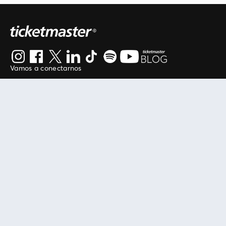
Vamos a conectarnos
Al continuar en está página, usted acuerda regirse por
nuestros
.
términos de uso
Enlaces útiles
Protegiendo tu experiencia
Mis entradas
Política de privacidad
Mi cuenta
Política de cookies
FAN Support
Término de Uso
Empresa
Ticketmaster Chile