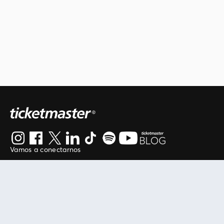
Vamos a conectarnos
Al continuar en está página, usted acuerda regirse por
nuestros
.
términos de uso
Enlaces útiles
Protegiendo tu experiencia
Mis entradas
Política de privacidad