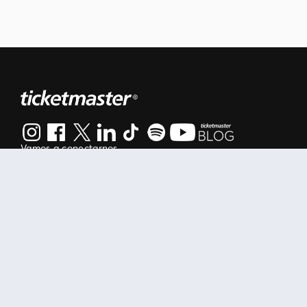
Vamos a conectarnos
Al continuar en está página, usted acuerda regirse por nuestr
Manage my cookies