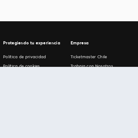
Protegiendo tu experiencia
Empresa
Política de privacidad
Ticketmaster Chile
Política de cookies
Trabaja con Nosotros
Término de Uso
Programa practicantes
Ticketmaster. Todos los derechos reservados.