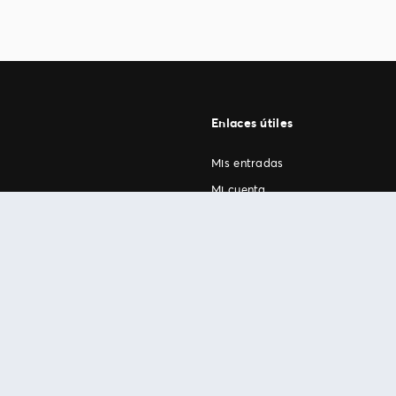
Enlaces útiles
Mis entradas
Mi cuenta
FAN Support
os
.
términos de uso
© 1999-2026 