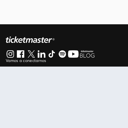
Vamos a conectarnos
Al continuar en está página, usted acuerda regirse por
nuestros
.
términos de uso
Enlaces útiles
Protegiendo tu experiencia
Mis entradas
Política de privacidad
Mi cuenta
Política de cookies
FAN Support
Término de Uso