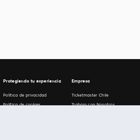
Protegiendo tu experiencia
Empresa
Política de privacidad
Ticketmaster Chile
Política de cookies
Trabaja con Nosotros
Término de Uso
Programa practicantes