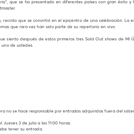
ria”, que se ha presentado en diferentes países con gran éxito y
etmaster.
go, recinto que se convirtió en el epicentro de una celebración. L
emas que rara vez han sido parte de su repertorio en vivo.
que siento después de estos primeros tres Sold Out shows de Mi Últ
a uno de ustedes.
tera no se hace responsable por entradas adquiridas fuera del sist
 Jueves 3 de julio a las 11:00 horas.
ebe tener su entrada.