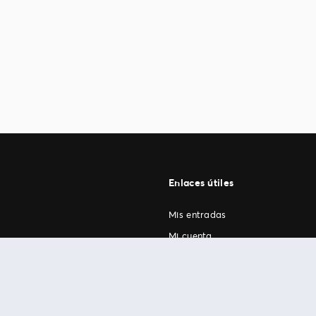
Enlaces útiles
Mis entradas
Mi cuenta
FAN Support
os
.
términos de uso