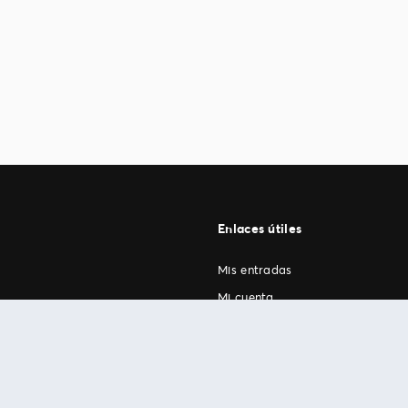
Enlaces útiles
Mis entradas
Mi cuenta
FAN Support
os
.
términos de uso