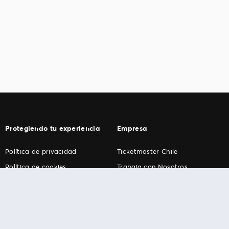
Protegiendo tu experiencia
Empresa
Política de privacidad
Ticketmaster Chile
Política de cookies
Trabaja con Nosotros
Término de Uso
Programa practicantes