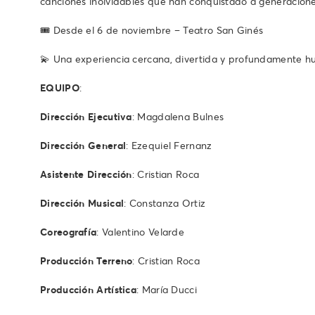
canciones inolvidables que han conquistado a generacione
🎟️ Desde el 6 de noviembre – Teatro San Ginés
💫 Una experiencia cercana, divertida y profundamente hum
EQUIPO
:
Dirección Ejecutiva
: Magdalena Bulnes
Dirección General
: Ezequiel Fernanz
Asistente Dirección
: Cristian Roca
Dirección Musical
: Constanza Ortiz
Coreografía
: Valentino Velarde
Producción Terreno
: Cristian Roca
Producción Artística
: María Ducci