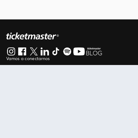
Vamos a conectarnos
Al continuar en está página, usted acuerda regirse por
nuestros
.
términos de uso
Enlaces útiles
Protegiendo tu experiencia
Mis entradas
Política de privacidad
Mi cuenta
Política de cookies
FAN Support
Término de Uso
Empresa