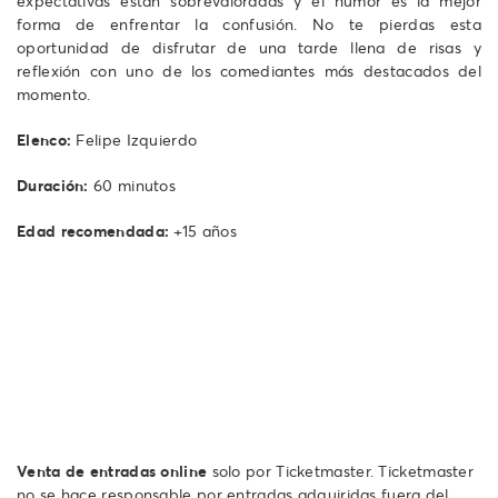
expectativas están sobrevaloradas y el humor es la mejor
forma de enfrentar la confusión. No te pierdas esta
oportunidad de disfrutar de una tarde llena de risas y
reflexión con uno de los comediantes más destacados del
momento.
Elenco:
Felipe Izquierdo
Duración:
60 minutos
Edad recomendada:
+15 años
Venta de entradas online
solo por Ticketmaster. Ticketmaster
no se hace responsable por entradas adquiridas fuera del