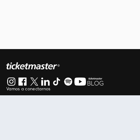
Vamos a conectarnos
Al continuar en está página, usted acuerda regirse por
nuestros
.
términos de uso
Enlaces útiles
Protegiendo tu experiencia
Mis entradas
Política de privacidad