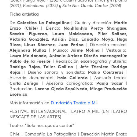
(2018), Fuego Rojo - (2021), Cauri Pacsa los niños y el plomo
(2021), Pachakuna
(2024) y
Solo Nos Queda Cantar (2024).
Ficha artística
De
Colectivo La Patogallina
| Guión y dirección:
Martin
Erazo (Chile)
| Elenco:
Nonhlanhla
Pretty
Shangase,
Sandra Figueroa, Laura Maldonado, Pilar Salinas,
Victoria González, Adrián Díaz, Eduardo Moya, Hugo
Rivas, Linus Sánchez, Juan Ferino
| Dirección musical:
Alejandra Muñoz
| Músico:
Jaime Molina
| Vestuario:
Laura Maldonado, Antonia Arriaza Diseño escenografía:
Pablo de la Fuente
| Realización escenografía y utilería:
Rodrigo Rojas, Taller Gallina | Jefe Técnico: Rodrigo
Rojas
| Diseño sonoro y sonidista:
Pablo Contreras
|
Asesoría documental:
Italo
Gallardo
| Asesoría textos:
Carla Zúñiga
| Asesoría coreográfica:
Paula Sacur
|
Producción:
Lorena Ojeda Sepúlveda, Minga Producción
Escénica
Más información en
Fundación Teatro a Mil
FESTIVAL INTERNACIONAL TEATRO A MIL (EN TEATRO
NESCAFÉ DE LAS ARTES)
Teatro: “Solo nos queda cantar”
Chile | Compañía La Patogallina | Dirección Martín Erazo