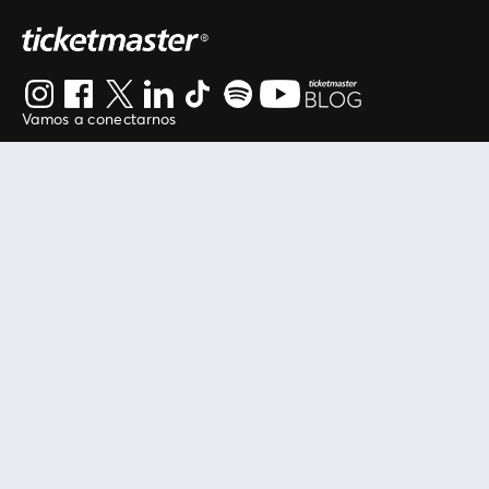
Vamos a conectarnos
Al continuar en está página, usted acuerda regirse por
nuestros
.
términos de uso
Enlaces útiles
Protegiendo tu experiencia
Mis entradas
Política de privacidad
Mi cuenta
Política de cookies
FAN Support
Término de Uso
Empresa
Ticketmaster Chile
Trabaja con Nosotros