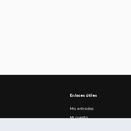
Enlaces útiles
Mis entradas
Mi cuenta
FAN Support
os
.
términos de uso