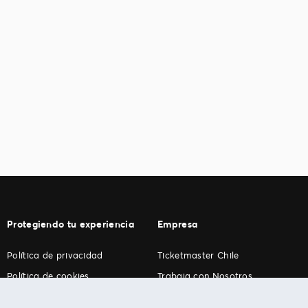
Protegiendo tu experiencia
Empresa
Política de privacidad
Ticketmaster Chile
Política de cookies
Trabaja con Nosotros
Término de Uso
Programa practicantes