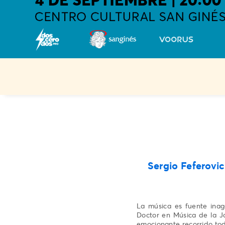
Sergio Feferovi
La música es fuente inago
Doctor en Música de la J
emocionante recorrido tod