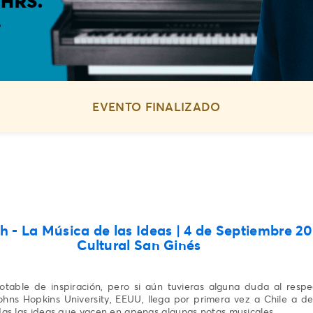
EVENTO FINALIZADO
ch - La Música de las Ideas
| 4 de Septiembre 20
Cultural San Ginés
table de inspiración, pero si aún tuvieras alguna duda al respec
ohns Hopkins University, EEUU, llega por primera vez a Chile a d
as las ideas que yacen en apenas algunas notas musicales.