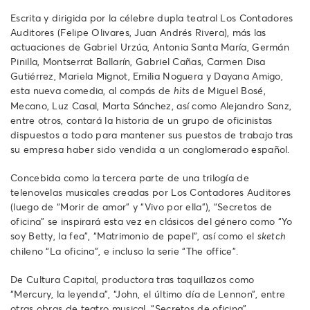
Escrita y dirigida por la célebre dupla teatral Los Contadores
Auditores (Felipe Olivares, Juan Andrés Rivera), más las
actuaciones de Gabriel Urzúa, Antonia Santa María, Germán
Pinilla, Montserrat Ballarín, Gabriel Cañas, Carmen Disa
Gutiérrez, Mariela Mignot, Emilia Noguera y Dayana Amigo,
esta nueva comedia, al compás de
de Miguel Bosé,
hits
Mecano, Luz Casal, Marta Sánchez, así como Alejandro Sanz,
entre otros, contará la historia de un grupo de oficinistas
dispuestos a todo para mantener sus puestos de trabajo tras
su empresa haber sido vendida a un conglomerado español.
Concebida como la tercera parte de una trilogía de
telenovelas musicales creadas por Los Contadores Auditores
(luego de “Morir de amor” y “Vivo por ella”), “Secretos de
oficina” se inspirará esta vez en clásicos del género como “Yo
soy Betty, la fea”, “Matrimonio de papel”, así como el
sketch
chileno “La oficina”, e incluso la serie “The office”.
De Cultura Capital, productora tras taquillazos como
“Mercury, la leyenda”, “John, el último día de Lennon”, entre
otras obras de teatro musical, “Secretos de oficina”