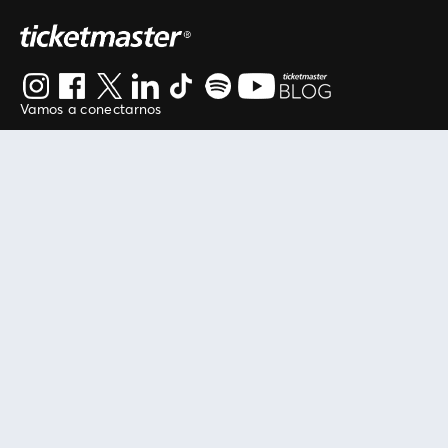
Vamos a conectarnos
Al continuar en está página, usted acuerda regirse por
nuestros
.
términos de uso
Enlaces útiles
Protegiendo tu experiencia
Mis entradas
Política de privacidad
Mi cuenta
Política de cookies
FAN Support
Término de Uso
Empresa
Ticketmaster Chile
Trabaja con Nosotros