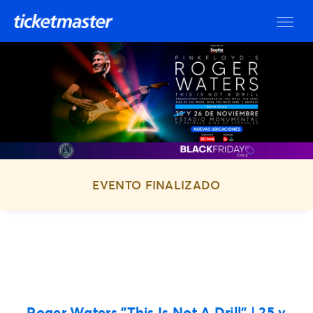
EVENTO FINALIZADO
Roger Waters "This Is Not A Drill"
| 25 y