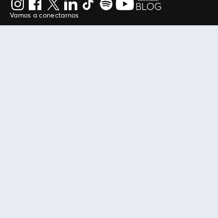
Vamos a conectarnos
Al continuar en está página, usted acuerda regirse por
nuestros
.
términos de uso
Enlaces útiles
Protegiendo tu experiencia
Mis entradas
Política de privacidad
Mi cuenta
Política de cookies
FAN Support
Término de Uso
Empresa
Ticketmaster Chile
Trabaja con Nosotros
Programa practicantes