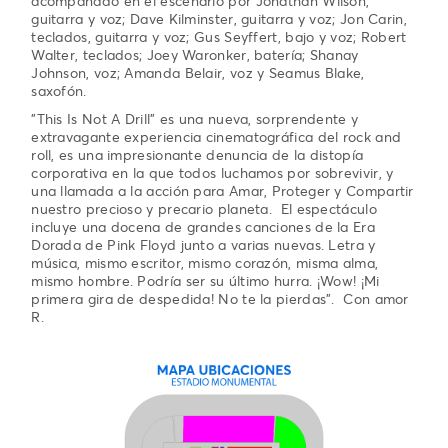
acompañado en el escenario por Jonathan Wilson,
guitarra y voz; Dave Kilminster, guitarra y voz; Jon Carin,
teclados, guitarra y voz; Gus Seyffert, bajo y voz; Robert
Walter, teclados; Joey Waronker, batería; Shanay
Johnson, voz; Amanda Belair, voz y Seamus Blake,
saxofón.
"This Is Not A Drill" es una nueva, sorprendente y
extravagante experiencia cinematográfica del rock and
roll, es una impresionante denuncia de la distopía
corporativa en la que todos luchamos por sobrevivir, y
una llamada a la acción para Amar, Proteger y Compartir
nuestro precioso y precario planeta. El espectáculo
incluye una docena de grandes canciones de la Era
Dorada de Pink Floyd junto a varias nuevas. Letra y
música, mismo escritor, mismo corazón, misma alma,
mismo hombre. Podría ser su último hurra. ¡Wow! ¡Mi
primera gira de despedida! No te la pierdas". Con amor
R.