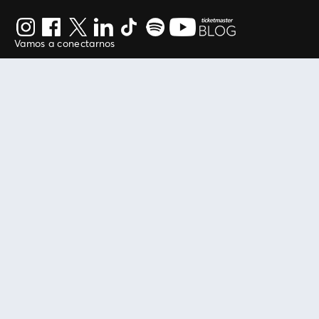
Vamos a conectarnos
Al continuar en está página, usted acuerda regirse por
nuestros
.
términos de uso
Enlaces útiles
Protegiendo tu experiencia
Mis entradas
Política de privacidad
Mi cuenta
Política de cookies
FAN Support
Término de Uso
Empresa
Ticketmaster Chile
Trabaja con Nosotros
Programa practicantes