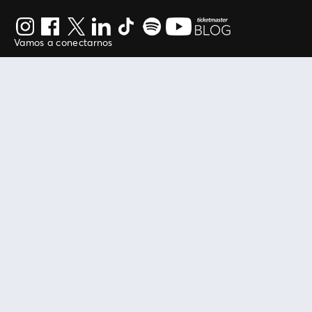
Vamos a conectarnos
Al continuar en está página, usted acuerda regirse por
nuestros
.
términos de uso
Enlaces útiles
Protegiendo tu experiencia
Mis entradas
Política de privacidad
Mi cuenta
Política de cookies
FAN Support
Término de Uso
Empresa
Ticketmaster Chile
Trabaja con Nosotros
Programa practicantes