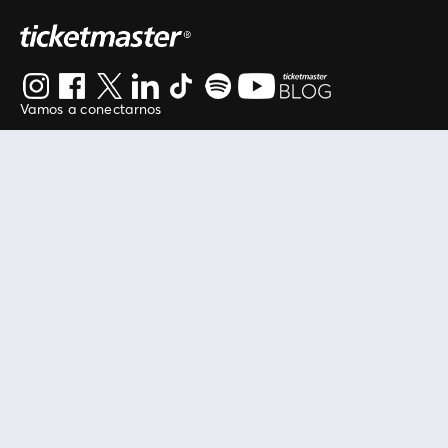
Vamos a conectarnos
Al continuar en está página, usted acuerda regirse por
nuestros
.
términos de uso
Enlaces útiles
Protegiendo tu experiencia
Mis entradas
Política de privacidad
Mi cuenta
Política de cookies
FAN Support
Término de Uso
Empresa
Ticketmaster Chile
Trabaja con Nosotros