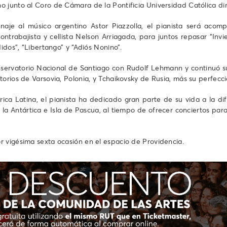
 junto al Coro de Cámara de la Pontificia Universidad Católica di
aje al músico argentino Astor Piazzolla, el pianista será acomp
ntrabajista y cellista Nelson Arriagada, para juntos repasar “Invi
idos”, “Libertango” y “Adiós Nonino”.
onservatorio Nacional de Santiago con Rudolf Lehmann y continuó su
torios de Varsovia, Polonia, y Tchaikovsky de Rusia, más su perfec
ca Latina, el pianista ha dedicado gran parte de su vida a la dif
la Antártica e Isla de Pascua, al tiempo de ofrecer conciertos par
 vigésima sexta ocasión en el espacio de Providencia.