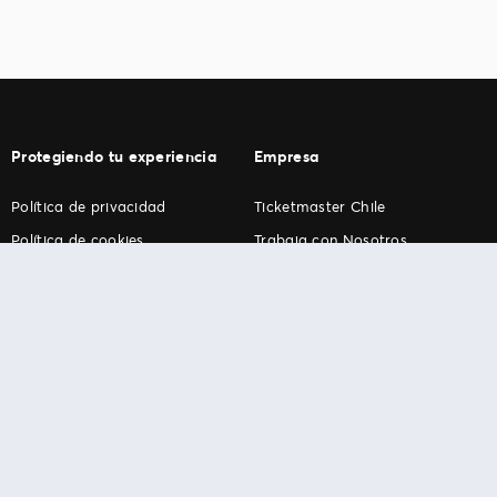
Protegiendo tu experiencia
Empresa
Política de privacidad
Ticketmaster Chile
Política de cookies
Trabaja con Nosotros
Término de Uso
Programa practicantes
Ticketmaster. Todos los derechos reservados.