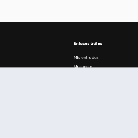
Enlaces útiles
Mis entradas
Mi cuenta
FAN Support
os
.
términos de uso
© 1999-2026 