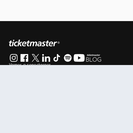
Vamos a conectarnos
Al continuar en está página, usted acuerda regirse por nuestr
Manage my cookies