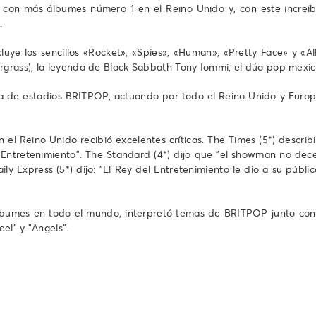
a con más álbumes número 1 en el Reino Unido y, con este increíb
.
luye los sencillos «Rocket», «Spies», «Human», «Pretty Face» y «Al
grass), la leyenda de Black Sabbath Tony Iommi, el dúo pop mexic
ira de estadios BRITPOP, actuando por todo el Reino Unido y Euro
l Reino Unido recibió excelentes críticas. The Times (5*) describi
Entretenimiento". The Standard (4*) dijo que "el showman no decep
ly Express (5*) dijo: "El Rey del Entretenimiento le dio a su públic
lbumes en todo el mundo, interpretó temas de BRITPOP junto con u
el" y "Angels".