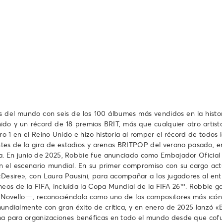
 del mundo con seis de los 100 álbumes más vendidos en la histor
ido y un récord de 18 premios BRIT, más que cualquier otro artis
ero 1 en el Reino Unido e hizo historia al romper el récord de todos
tes de la gira de estadios y arenas BRITPOP del verano pasado, e
ira. En junio de 2025, Robbie fue anunciado como Embajador Oficial 
n el escenario mundial. En su primer compromiso con su cargo act
 «Desire», con Laura Pausini, para acompañar a los jugadores al en
neos de la FIFA, incluida la Copa Mundial de la FIFA 26™. Robbie ga
Novello—, reconociéndolo como uno de los compositores más icónic
undialmente con gran éxito de crítica, y en enero de 2025 lanzó «
fecha para organizaciones benéficas en todo el mundo desde que c