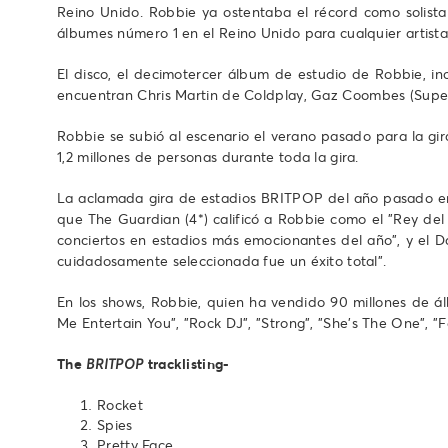
Reino Unido. Robbie ya ostentaba el récord como solist
álbumes número 1 en el Reino Unido para cualquier artista
El disco, el decimotercer álbum de estudio de Robbie, inc
encuentran Chris Martin de Coldplay, Gaz Coombes (Super
Robbie se subió al escenario el verano pasado para la g
1,2 millones de personas durante toda la gira.
La aclamada gira de estadios BRITPOP del año pasado en e
que The Guardian (4*) calificó a Robbie como el "Rey del 
conciertos en estadios más emocionantes del año", y el Dai
cuidadosamente seleccionada fue un éxito total".
En los shows, Robbie, quien ha vendido 90 millones de á
Me Entertain You", "Rock DJ", "Strong", "She's The One", "Fe
The
tracklisting-
BRITPOP
Rocket
Spies
Pretty Face