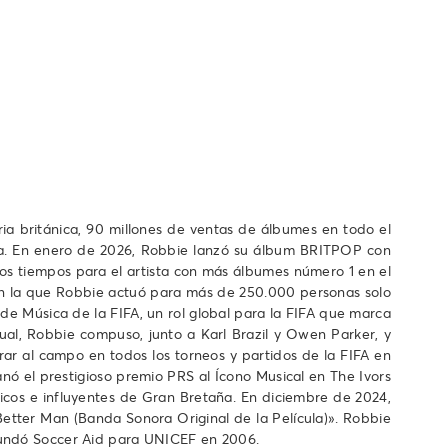
ia británica, 90 millones de ventas de álbumes en todo el
ta. En enero de 2026, Robbie lanzó su álbum BRITPOP con
 los tiempos para el artista con más álbumes número 1 en el
n la que Robbie actuó para más de 250.000 personas solo
de Música de la FIFA, un rol global para la FIFA que marca
ual, Robbie compuso, junto a Karl Brazil y Owen Parker, y
trar al campo en todos los torneos y partidos de la FIFA en
nó el prestigioso premio PRS al Ícono Musical en The Ivors
os e influyentes de Gran Bretaña. En diciembre de 2024,
Better Man (Banda Sonora Original de la Película)». Robbie
ofundó Soccer Aid para UNICEF en 2006.