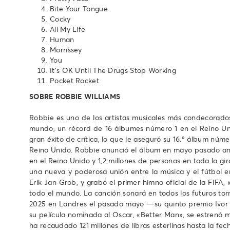
Bite Your Tongue
Cocky
All My Life
Human
Morrissey
You
It’s OK Until The Drugs Stop Working
Pocket Rocket
SOBRE ROBBIE WILLIAMS
Robbie es uno de los artistas musicales más condecorados
mundo, un récord de 16 álbumes número 1 en el Reino Un
gran éxito de crítica, lo que le aseguró su 16.º álbum núm
Reino Unido. Robbie anunció el álbum en mayo pasado an
en el Reino Unido y 1,2 millones de personas en toda la g
una nueva y poderosa unión entre la música y el fútbol e
Erik Jan Grob, y grabó el primer himno oficial de la FIFA,
todo el mundo. La canción sonará en todos los futuros tor
2025 en Londres el pasado mayo —su quinto premio Ivor 
su película nominada al Oscar, «Better Man», se estrenó m
ha recaudado 121 millones de libras esterlinas hasta la 