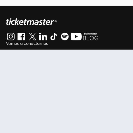
Vamos a conectarnos
Al continuar en está página, usted acuerda regirse por
nuestros
.
términos de uso
Enlaces útiles
Protegiendo tu experiencia
Mis entradas
Política de privacidad
Mi cuenta
Política de cookies
FAN Support
Término de Uso
Empresa
Ticketmaster Chile