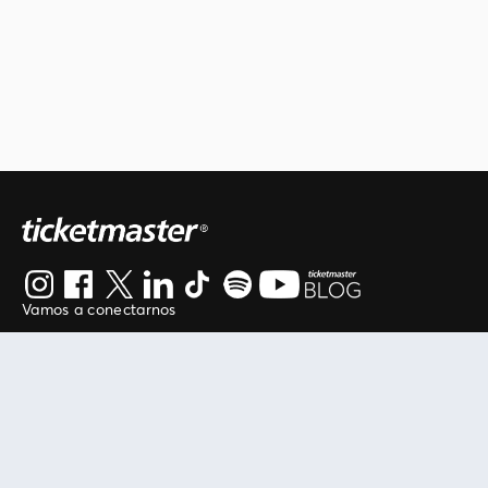
Vamos a conectarnos
Al continuar en está página, usted acuerda regirse por
nuestros
.
términos de uso
Enlaces útiles
Protegiendo tu experiencia
Mis entradas
Política de privacidad