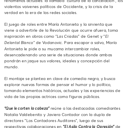
fenómenos actuales: la llamada “cultura de la cancelación”, los
violentos vaivenes políticos de Occidente, y la crisis de la
verdad en la era de las redes sociales.
El juego de roles entre María Antonieta y la sirvienta que
viene a advertirle de la Revolución que ocurre afuera, toma
inspiración en obras como “
” de Genet y “
Las Criadas
El
” de Vodanovic. Para escapar a salvo, María
Delantal Blanco
Antonieta le pide a su mucama intercambiar roles,
desencadenando una serie de situaciones donde ambas
pondrán en jaque sus valores, ideales y concepción del
mundo.
El montaje se plantea en clave de comedia negra, y busca
explorar nuevas formas de pensar el humor y lo político,
tomando elementos históricos, actuales y las experiencias de
vida de las propias actrices como figuras públicas.
reúne a las destacadas comediantes
“Que le corten la cabeza”
Natalia Valdebenito y Javiera Contador con la dupla de
directores “Los Contadores Auditores”, luego de sus
respectivas colaboraciones en
de
“El Asilo Contra la
Opresión”