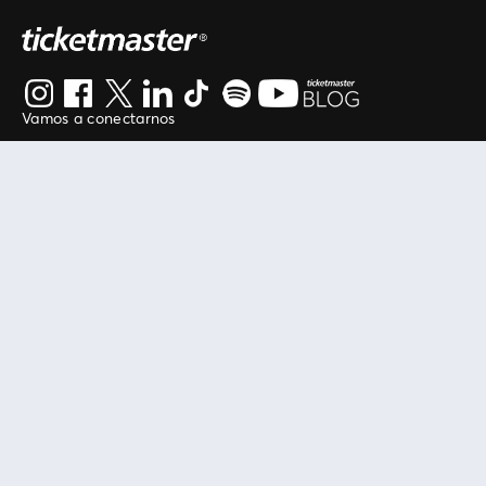
Vamos a conectarnos
Al continuar en está página, usted acuerda regirse por
nuestros
.
términos de uso
Enlaces útiles
Protegiendo tu experiencia
Mis entradas
Política de privacidad
Mi cuenta
Política de cookies
FAN Support
Término de Uso
Empresa
Ticketmaster Chile
Trabaja con Nosotros