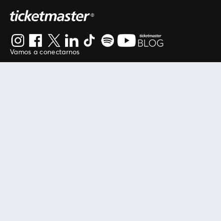
Vamos a conectarnos
Al continuar en está página, usted acuerda regirse por
nuestros
.
términos de uso
Enlaces útiles
Protegiendo tu experiencia
Mis entradas
Política de privacidad
Mi cuenta
Política de cookies
FAN Support
Término de Uso
Empresa
Ticketmaster Chile
Trabaja con Nosotros