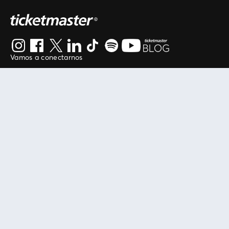
Vamos a conectarnos
Al continuar en está página, usted acuerda regirse por
nuestros
.
términos de uso
Enlaces útiles
Protegiendo tu experiencia
Mis entradas
Política de privacidad
Mi cuenta
Política de cookies
FAN Support
Término de Uso
Empresa
Ticketmaster Chile
Trabaja con Nosotros