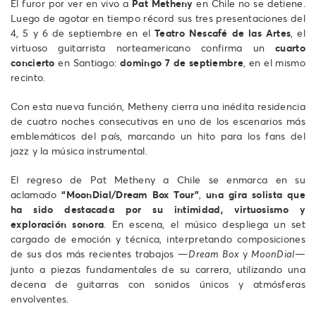
El furor por ver en vivo a
Pat Metheny
en Chile no se detiene.
Luego de agotar en tiempo récord sus tres presentaciones del
4, 5 y 6 de septiembre en el
Teatro Nescafé de las Artes
, el
virtuoso guitarrista norteamericano confirma un
cuarto
concierto
en Santiago:
domingo 7 de septiembre
, en el mismo
recinto.
Con esta nueva función, Metheny cierra una inédita residencia
de cuatro noches consecutivas en uno de los escenarios más
emblemáticos del país, marcando un hito para los fans del
jazz y la música instrumental.
El regreso de Pat Metheny a Chile se enmarca en su
aclamado
“MoonDial/Dream Box Tour”
,
una gira solista
que
ha sido destacada por su intimidad, virtuosismo y
exploración sonora
. En escena, el músico despliega un set
cargado de emoción y técnica, interpretando composiciones
de sus dos más recientes trabajos —
y
—
Dream Box
MoonDial
junto a piezas fundamentales de su carrera, utilizando una
decena de guitarras con sonidos únicos y atmósferas
envolventes.