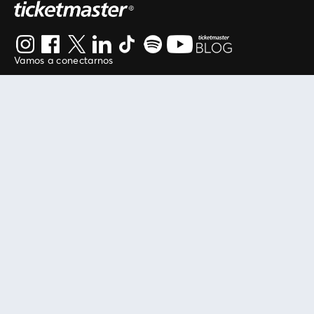
Vamos a conectarnos
Al continuar en está página, usted acuerda regirse por
nuestros
.
términos de uso
Enlaces útiles
Protegiendo tu experiencia
Mis entradas
Política de privacidad
Mi cuenta
Política de cookies
FAN Support
Término de Uso
Empresa
Ticketmaster Chile
Trabaja con Nosotros
Programa practicantes