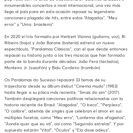
innumerables conciertos a nivel internacional, una vez más
llega al país para en esta ocasión repasar su legendario
cancionero plagado de
, entre estos “Alagados”, “Meu
hits
error” y “Uma brasileira”.
En 2020 el trío formado por Herbert Vianna (guitarra, voz), Bi
Ribeiro (bajo) y João Barone (batería) estrenó un nuevo
espectáculo, "Paralamas Clásicos", con el que desde entonces
repasan su historia junto a los tres músicos que han formado
parte de la banda durante décadas: João Fera (teclados),
Monteiro Jr. (saxofón) y Bidu Cordeiro (trombón).
Os Paralamas do Sucesso repasará 33 temas de su
trayectoria: desde su álbum debut "Cinema mudo" (1983)
hasta llegar a su placa más reciente, "Sinais do sim" (2017).
También desplegará canciones políticas relacionadas con la
historia reciente de Brasil: "Alagados", "O beco", "Perplexo",
"O calibre", además de
que celebran el amor en sus
singles
múltiples facetas, como "Meu erro", "Lanterna dos afogados",
"Aonde quer que eu vá", así como "Seguindo estrelas". Y por
supuesto estarán "Vital", "Óculos" y "Ela disse adeus",