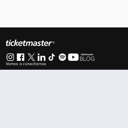
Vamos a conectarnos
Al continuar en está página, usted acuerda regirse por
nuestros
.
términos de uso
Enlaces útiles
Protegiendo tu experiencia
Mis entradas
Política de privacidad
Mi cuenta
Política de cookies
FAN Support
Término de Uso