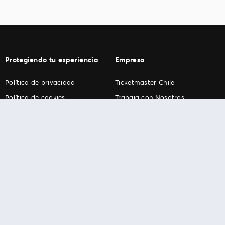
Protegiendo tu experiencia
Empresa
Política de privacidad
Ticketmaster Chile
Política de cookies
Trabaja con Nosotros
Término de Uso
Programa practicantes
Ticketmaster. Todos los derechos reservados.