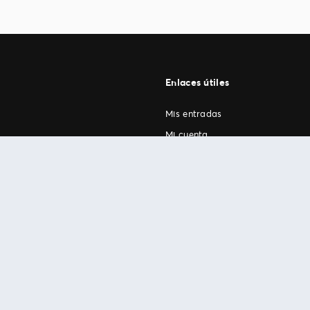
Enlaces útiles
Mis entradas
Mi cuenta
FAN Support
os
.
términos de uso
© 1999-2026 