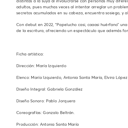
distintas a la suya al involucrarse con personas muy dife
adultos, pues muchas veces al intentar arreglar un probl
secretos acumulados en su cabeza, encuentra sosiego, y alg
Con debut en 2022, “Papelucho casi, caaasi huérfano” una 
de la escritura, ofreciendo un espectáculo que además fome
Ficha artística:
Dirección: María Izquierdo
Elenco: María Izquierdo, Antonia Santa María, Elvira López A
Diseño Integral: Gabriela González
Diseño Sonoro: Pablo Jorquera
Coreografías: Gonzalo Beltrán.
Producción: Antonia Santa María