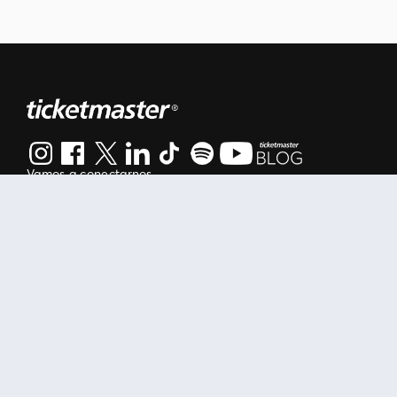
Vamos a conectarnos
Al continuar en está página, usted acuerda regirse por nuestr
Manage my cookies