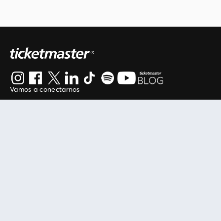
Vamos a conectarnos
Al continuar en está página, usted acuerda regirse por
nuestros
.
términos de uso
Enlaces útiles
Protegiendo tu experiencia
Mis entradas
Política de privacidad
Mi cuenta
Política de cookies
FAN Support
Término de Uso
Empresa