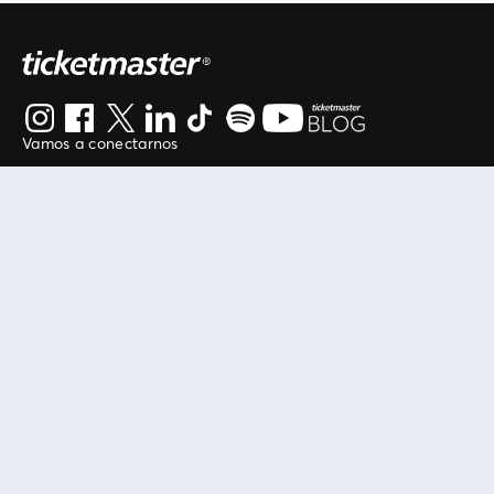
Vamos a conectarnos
Al continuar en está página, usted acuerda regirse por
nuestros
.
términos de uso
Enlaces útiles
Protegiendo tu experiencia
Mis entradas
Política de privacidad
Mi cuenta
Política de cookies
FAN Support
Término de Uso
Empresa
Ticketmaster Chile
Trabaja con Nosotros