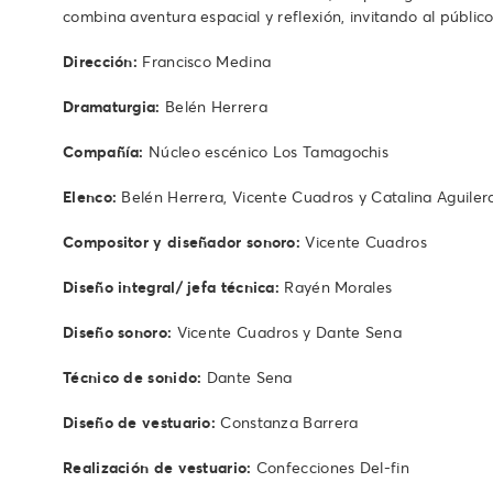
combina aventura espacial y reflexión, invitando al públic
Dirección:
Francisco Medina
Dramaturgia:
Belén Herrera
Compañía:
Núcleo escénico Los Tamagochis
Elenco:
Belén Herrera, Vicente Cuadros y Catalina Aguiler
Compositor y diseñador sonoro:
Vicente Cuadros
Diseño integral/ jefa técnica:
Rayén Morales
Diseño sonoro:
Vicente Cuadros y Dante Sena
Técnico de sonido:
Dante Sena
Diseño de vestuario:
Constanza Barrera
Realización de vestuario:
Confecciones Del-fin