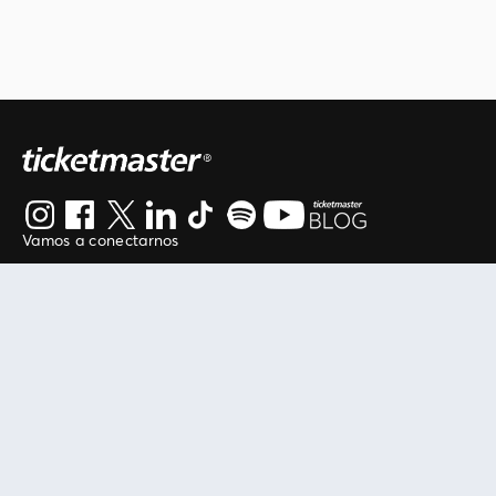
Vamos a conectarnos
Al continuar en está página, usted acuerda regirse por
nuestros
.
términos de uso
Enlaces útiles
Protegiendo tu experiencia
Mis entradas
Política de privacidad
Mi cuenta
Política de cookies
FAN Support
Término de Uso