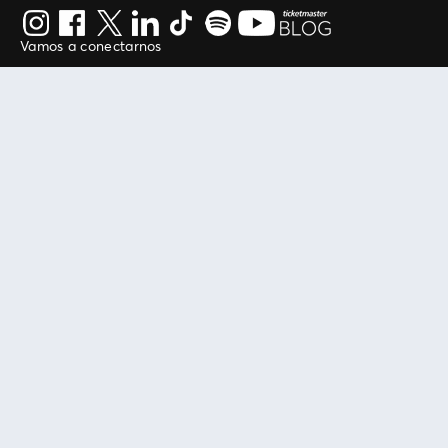
Vamos a conectarnos
Al continuar en está página, usted acuerda regirse por
nuestros
.
términos de uso
Enlaces útiles
Protegiendo tu experiencia
Mis entradas
Política de privacidad
Mi cuenta
Política de cookies
FAN Support
Término de Uso
Empresa
Ticketmaster Chile
Trabaja con Nosotros
Programa practicantes