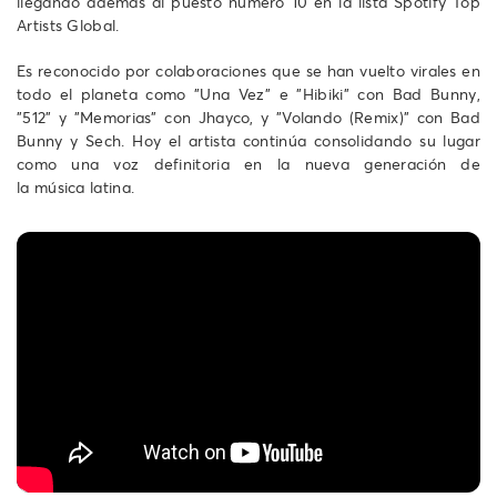
llegando además al puesto número 10 en la lista Spotify Top
Artists Global.
Es reconocido por colaboraciones que se han vuelto virales en
todo el planeta como "Una Vez" e "Hibiki" con Bad Bunny,
"512" y "Memorias" con Jhayco, y "Volando (Remix)" con Bad
Bunny y Sech. Hoy el artista continúa consolidando su lugar
como una voz definitoria en la nueva generación de
la música latina.