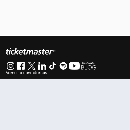
Vamos a conectarnos
Al continuar en está página, usted acuerda regirse por
nuestros
.
términos de uso
Enlaces útiles
Protegiendo tu experiencia
Mis entradas
Política de privacidad
Mi cuenta
Política de cookies