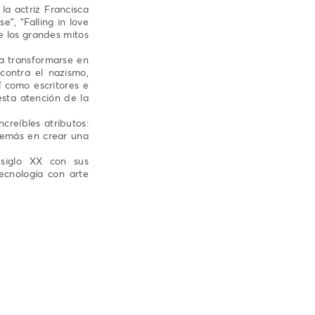
la actriz Francisca
”, “Falling in love
e los grandes mitos
a transformarse en
 contra el nazismo,
 como escritores e
sta atención de la
creíbles atributos:
demás en crear una
siglo XX con sus
ecnología con arte