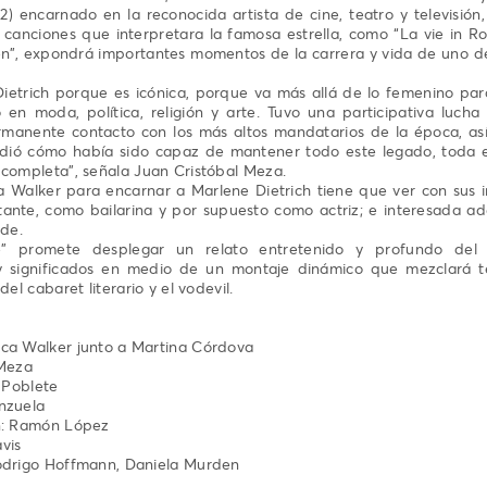
2) encarnado en la reconocida artista de cine, teatro y televisión, 
canciones que interpretara la famosa estrella, como “La vie in Rose
leen”, expondrá importantes momentos de la carrera y vida de uno d
ietrich porque es icónica, porque va más allá de lo femenino par
 en moda, política, religión y arte. Tuvo una participativa lucha
anente contacto con los más altos mandatarios de la época, así
endió cómo había sido capaz de mantener todo este legado, toda e
 completa”, señala Juan Cristóbal Meza.
a Walker para encarnar a Marlene Dietrich tiene que ver con sus in
tante, como bailarina y por supuesto como actriz; e interesada a
ade.
” promete desplegar un relato entretenido y profundo del 
y significados en medio de un montaje dinámico que mezclará t
del cabaret literario y el vodevil.
sca Walker junto a Martina Córdova
 Meza
a Poblete
nzuela
ón: Ramón López
vis
Rodrigo Hoffmann, Daniela Murden