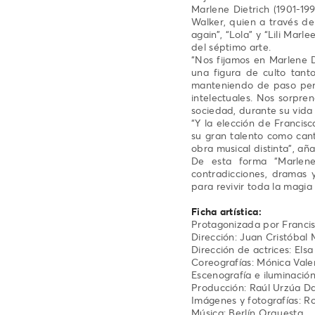
Marlene Dietrich (1901-199
Walker, quien a través de 
again”, “Lola” y “Lili Mar
del séptimo arte.
“Nos fijamos en Marlene D
una figura de culto tanto
manteniendo de paso perm
intelectuales. Nos sorpr
sociedad, durante su vida
“Y la elección de Francisc
su gran talento como can
obra musical distinta”, añ
De esta forma “Marlene
contradicciones, dramas 
para revivir toda la magia 
Ficha artística:
Protagonizada por Franci
Dirección: Juan Cristóbal
Dirección de actrices: Els
Coreografías: Mónica Vale
Escenografía e iluminaci
Producción: Raúl Urzúa Da
Imágenes y fotografías: 
Música: Berlín Orquesta