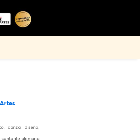
Artes
, danza, diseño,
 y cantante alemana